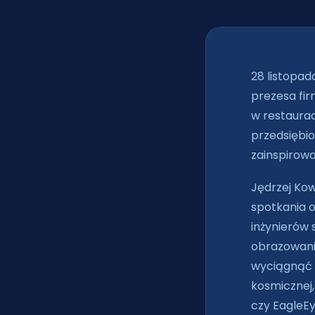
28 listopad
prezesa fir
w restaurac
przedsiębio
zainspirowa
Jędrzej Kow
spotkania o
inżynierów 
obrazowania
wyciągnąć 
kosmicznej
czy EagleEy