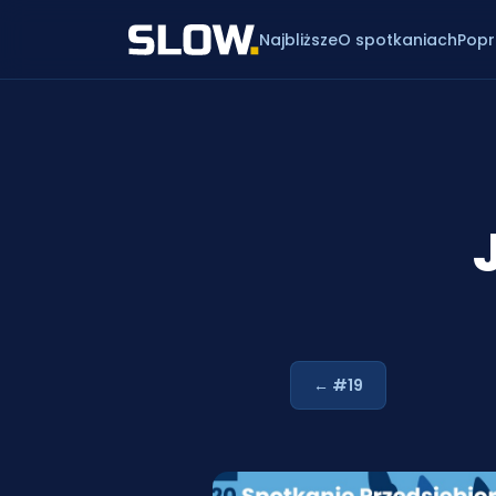
Najbliższe
O spotkaniach
Popr
← #19