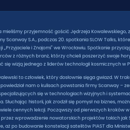
a mieliśmy przyjemność gościć Jędrzeja Kowalewskiego, za
my Scanway S.A., podczas 20. spotkania SLOW Talks, które
ji „Przyjaciele i Znajomi" we Wrocławiu. Spotkanie przycią
rców z różnych branż, którzy chcieli poszerzyć swoje hory
ć się wizją jednego z liderów technologii kosmicznych w P
alewski to człowiek, który dosłownie sięga gwiazd. W trak
powiedział nam o kulisach powstania firmy Scanway – ze
specjalizujących się w technologiach wizyjnych i systema
. Słuchając historii, jak zrodził się pomysł na biznes, moż
wiele cennych lekcji. Począwszy od pierwszych kroków w
, przez wprowadzenie nowatorskich projektów takich jak 
e, aż po budowanie konstelacji satelitów PIAST dla Minist