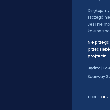
Dziękujemy 
szczególnie
Jeśli nie m
kolejne spo
Nie przega
przedsiębi
projekcie.
Jędrzej Kow
Scanway Sp
Tekst:
Piotr B