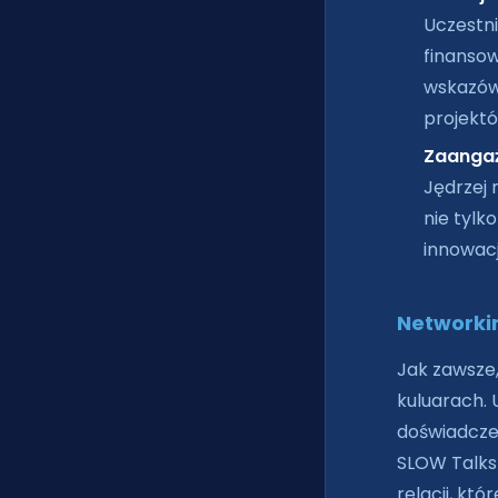
Uczestni
finansow
wskazów
projektó
Zaangaż
Jędrzej 
nie tylk
innowacj
Networkin
Jak zawsze
kuluarach. 
doświadczen
SLOW Talks 
relacji, kt