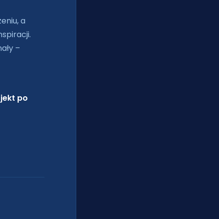
eniu, a
piracji.
nały –
jekt po