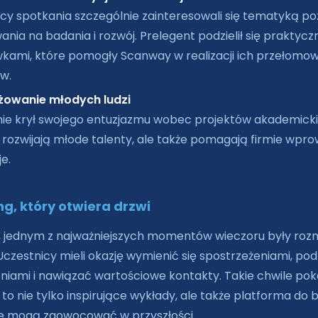
cy spotkania szczególnie zainteresowali się tematyką po
ania na badania i rozwój. Prelegent podzielił się praktyc
kami, które pomogły Scanway w realizacji ich przełomo
w.
owanie młodych ludzi
nie krył swojego entuzjazmu wobec projektów akademicki
o rozwijają młode talenty, ale także pomagają firmie wpr
e.
g, który otwiera drzwi
, jednym z najważniejszych momentów wieczoru były ro
Uczestnicy mieli okazję wymienić się spostrzeżeniami, podz
iami i nawiązać wartościowe kontakty. Takie chwile poka
to nie tylko inspirujące wykłady, ale także platforma do
óre mogą zaowocować w przyszłości.