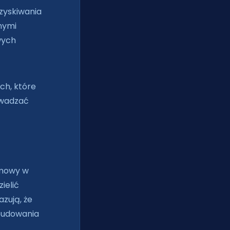
zyskiwania
znymi
wych
ch, które
owadzać
zmowy w
ielić
zują, że
 budowania