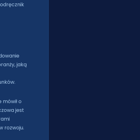
podręcznik
udowanie
ranży, jaką
unków.
e mówił o
czowa jest
rami
w rozwoju.