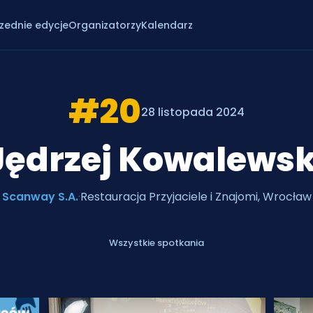
zednie edycje
Organizatorzy
Kalendarz
#20
28 listopada 2024
Jędrzej Kowalewsk
Scanway S.A.
·
Restauracja Przyjaciele i Znajomi, Wrocław
Wszystkie spotkania