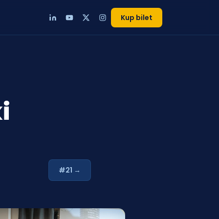
Kup bilet
i
#21 →