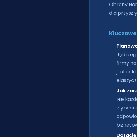
Obrony Nar
dla przyszł
Kluczowe 
Planowa
Jędrzej 
firmy na
jest sek
elastycz
Jak zar
Nie każd
wyzwania
odpowied
biznesow
Dotacje