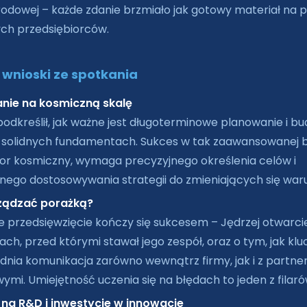
odowej – każde zdanie brzmiało jak gotowy materiał na 
ych przedsiębiorców.
wnioski ze spotkania
nie na kosmiczną skalę
podkreślił, jak ważne jest długoterminowe planowanie i b
 solidnych fundamentach. Sukces w tak zaawansowanej b
tor kosmiczny, wymaga precyzyjnego określenia celów i
nego dostosowywania strategii do zmieniających się war
ządzać porażką?
e przedsięwzięcie kończy się sukcesem – Jędrzej otwarci
ch, przed którymi stawał jego zespół, oraz o tym, jak klu
nia komunikacja zarówno wewnątrz firmy, jak i z partne
ymi. Umiejętność uczenia się na błędach to jeden z filaró
 na R&D i inwestycje w innowacje