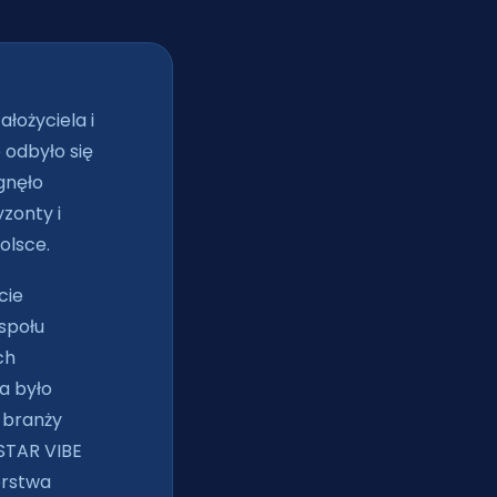
łożyciela i
 odbyło się
gnęło
zonty i
olsce.
cie
społu
ch
na było
 branży
STAR VIBE
erstwa