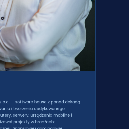
A
 z o.o. — software house z ponad dekadą
waniu i tworzeniu dedykowanego
ery, serwery, urządzenia mobilne i
zował projekty w branżach:
znej, finansowej i gamingowej.