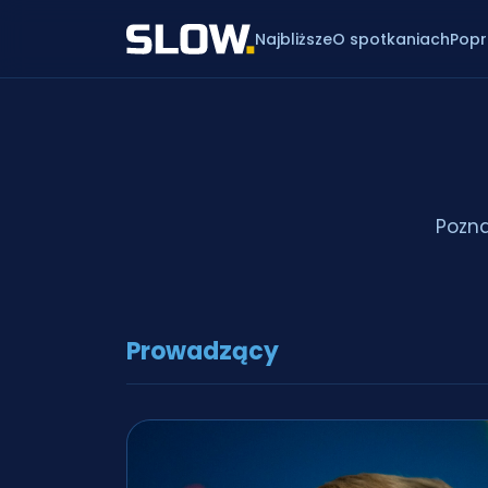
Najbliższe
O spotkaniach
Popr
Pozna
Prowadzący