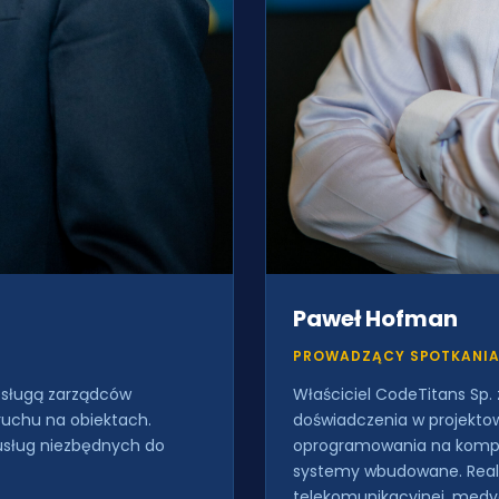
Paweł Hofman
PROWADZĄCY SPOTKANI
obsługą zarządców
Właściciel CodeTitans Sp.
ruchu na obiektach.
doświadczenia w projekto
usług niezbędnych do
oprogramowania na komput
systemy wbudowane. Reali
telekomunikacyjnej, medyc