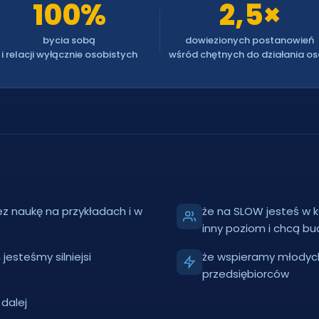
100%
2,5×
bycia sobą
dowiezionych postanowień
i relacji wyłącznie osobistych
wśród chętnych do działania o
z naukę na przykładach i w
że na SLOW jesteś w k
inny poziom i chcą b
jesteśmy silniejsi
że wspieramy młodych
przedsiębiorców
 dalej