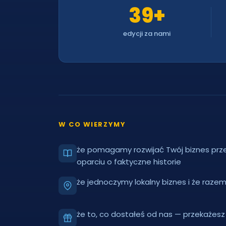
39+
edycji za nami
W CO WIERZYMY
że pomagamy rozwijać Twój biznes prze
oparciu o faktyczne historie
że jednoczymy lokalny biznes i że razem 
że to, co dostałeś od nas — przekażesz