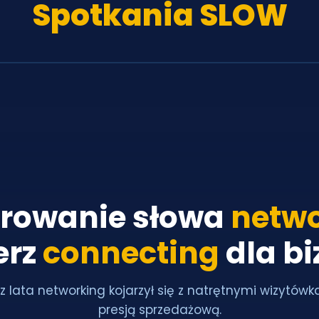
Spotkania SLOW
rowanie słowa
netwo
erz
connecting
dla b
z lata networking kojarzył się z natrętnymi wizytówk
presją sprzedażową.