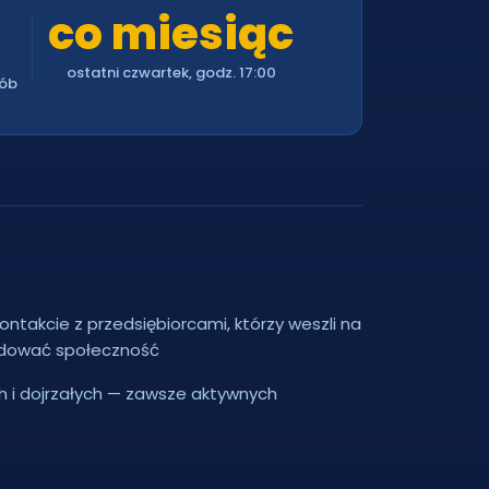
co miesiąc
ostatni czwartek, godz. 17:00
sób
ontakcie z przedsiębiorcami, którzy weszli na
udować społeczność
 i dojrzałych — zawsze aktywnych