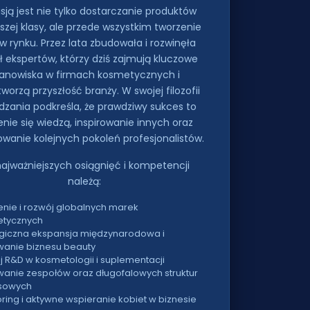
isją jest nie tylko dostarczanie produktów
szej klasy, ale przede wszystkim tworzenie
ów rynku. Przez lata zbudowała i rozwinęła
ł ekspertów, którzy dziś zajmują kluczowe
anowiska w firmach kosmetycznych i
worzą przyszłość branży. W swojej filozofii
dzania podkreśla, że prawdziwy sukces to
enie się wiedzą, inspirowanie innych oraz
owanie kolejnych pokoleń profesjonalistów.
ajważniejszych osiągnięć i kompetencji
należą:
enie i rozwój globalnych marek
tycznych
egiczna ekspansja międzynarodowa i
wanie biznesu beauty
j R&D w kosmetologii i suplementacji
anie zespołów oraz długofalowych struktur
sowych
ring i aktywne wspieranie kobiet w biznesie