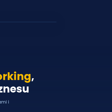
rking
,
iznesu
ami i