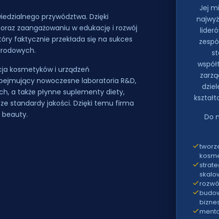
Jej m
owiedzialnego przywództwa. Dzięki
najwyż
 oraz zaangażowaniu w edukację i rozwój
lider
tóry faktycznie przekłada się na sukces
zespó
arodowych.
st
współt
cja kosmetyków i urządzeń
zarzą
ejmujący nowoczesne laboratoria R&D,
dziel
h, a także płynne suplementy diety,
kształt
e standardy jakości. Dzięki temu firma
y beauty.
Do n
tworz
kosme
strat
skalo
rozwó
budow
bizne
mento