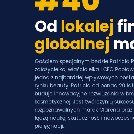
#40
Od
lokalej
fi
globalnej
ma
Gościem specjalnym będzie Patricia 
założycielka, właścicielka i CEO Popła
jedna z najbardziej wpływowych posta
rynku beauty. Patricia od ponad 20 la
buduje innowacyjne rozwiązania w br
kosmetycznej. Jest twórczynią sukcesu 
rozpoznawalnych marek
Clarena
oraz
łączą naukę, skuteczność i nowoczesn
pielęgnacji.