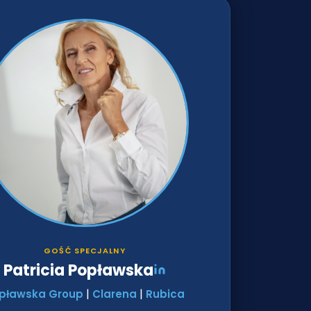
GOŚĆ SPECJALNY
Patricia Popławska
|
|
pławska Group
Clarena
Rubica