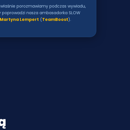
m właśnie porozmawiamy podczas wywiadu,
y poprowadzi nasza ambasadorka SLOW
Martyna Lempert
(
TeamBoost
).
ą