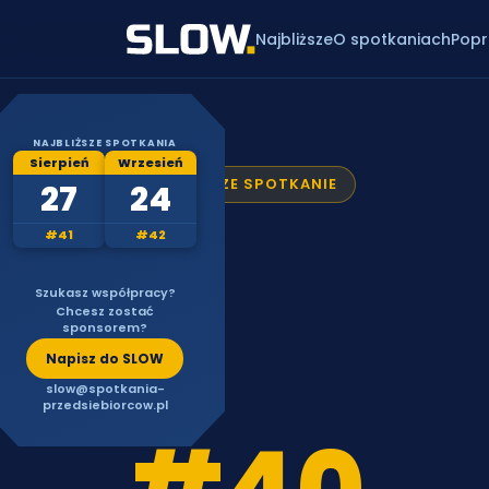
Najbliższe
O spotkaniach
Popr
NAJBLIŻSZE SPOTKANIA
Sierpień
Wrzesień
NAJBLIŻSZE SPOTKANIE
27
24
#41
#42
Szukasz współpracy?
Chcesz zostać
sponsorem?
Napisz do SLOW
slow@spotkania-
przedsiebiorcow.pl