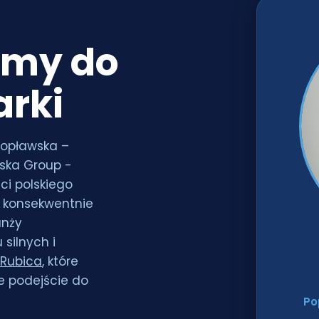
rmy do
rki
Popławska –
wska Group -
ci polskiego
t konsekwentnie
anży
silnych i
Rubica
, które
e podejście do
Po