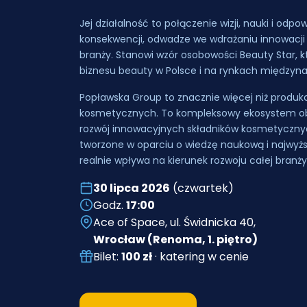
Jej działalność to połączenie wizji, nauki i odp
konsekwencji, odwadze we wdrażaniu innowacji
branży. Stanowi wzór osobowości Beauty Star, k
biznesu beauty w Polsce i na rynkach międzyn
Popławska Group to znacznie więcej niż produk
kosmetycznych. To kompleksowy ekosystem ob
rozwój innowacyjnych składników kosmetycznyc
tworzone w oparciu o wiedzę naukową i najwyższ
realnie wpływa na kierunek rozwoju całej branż
30 lipca 2026
(czwartek)
Godz.
17:00
Ace of Space, ul. Świdnicka 40,
Wrocław (Renoma, 1. piętro)
Bilet:
100 zł
· katering w cenie